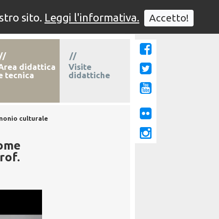
stro sito.
Leggi l'informativa.
Accetto!
° edizione
1° edizione
//
//
Area didattica
Visite
e tecnica
didattiche
monio culturale
come
rof.