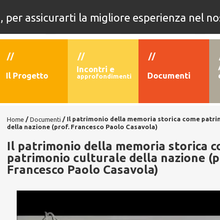
i, per assicurarti la migliore esperienza nel no
 edizione
4° edizione
3° edizione
2
//
//
//
Incontri e
Il Progetto
Documenti
approfondimenti
/
/
Il patrimonio della memoria storica come patri
Home
Documenti
della nazione (prof. Francesco Paolo Casavola)
Il patrimonio della memoria storica 
patrimonio culturale della nazione (p
Francesco Paolo Casavola)