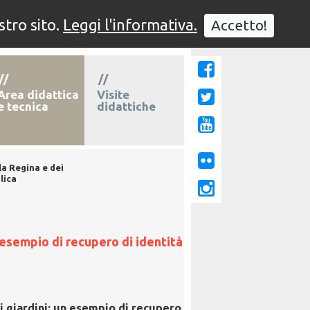
stro sito.
Leggi l'informativa.
Accetto!
° edizione
1° edizione
//
//
Area didattica
Visite
e tecnica
didattiche
lla Regina e dei
lica
un esempio di recupero di identità
uoi giardini: un esempio di recupero