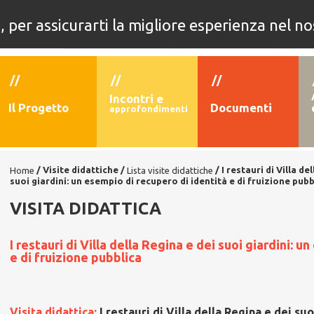
i, per assicurarti la migliore esperienza nel no
 edizione
4° edizione
3° edizione
2
//
//
//
Incontri e
Il Progetto
Documenti
approfondimenti
/
Visite didattiche
/
/
I restauri di Villa de
Home
Lista visite didattiche
suoi giardini: un esempio di recupero di identità e di fruizione pubb
VISITA DIDATTICA
I restauri di Villa della Regina e dei suoi giardini: 
e di fruizione pubblica
Visita didattica:
I restauri di Villa della Regina e dei s