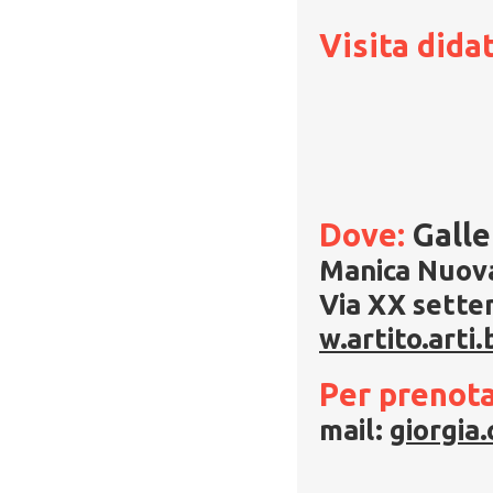
Visita dida
Dove:
Gall
Manica Nuova
Via XX sette
w.artito.arti
Per prenota
mail:
giorgia