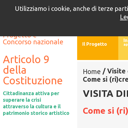
Utilizziamo i cookie, anche di terze parti
5° edizione
4° e
Le
//
//
Progetto e
In
Concorso nazionale
Il Progetto
ap
Articolo 9
della
/
Visite
Home
Costituzione
Come si (ri)c
VISITA D
Cittadinanza attiva per
superare la crisi
attraverso la cultura e il
Come si (r
patrimonio storico artistico