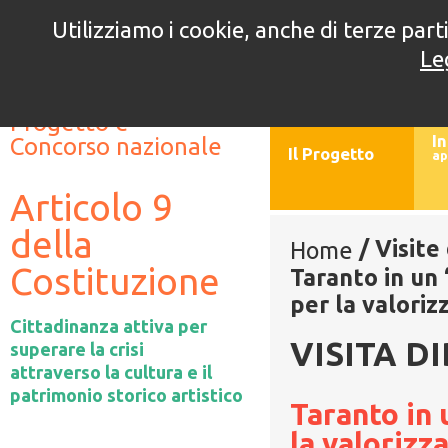
Utilizziamo i cookie, anche di terze parti
5° edizione
4° e
Le
//
//
Progetto e
In
Concorso nazionale
Il Progetto
ap
Articolo 9
della
/
Visite
Home
Costituzione
Taranto in un
per la valoriz
Cittadinanza attiva per
VISITA D
superare la crisi
attraverso la cultura e il
patrimonio storico artistico
Taranto in
la valorizz