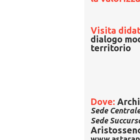
Visita dida
dialogo mod
territorio
Dove:
Archi
Sede Central
Sede Succurs
Aristosseno
www.astarant