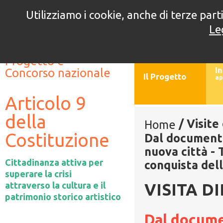
Utilizziamo i cookie, anche di terze parti
5° edizione
4° e
Le
//
//
Progetto e
In
Concorso nazionale
Il Progetto
ap
Articolo 9
della
/
Visite
Home
Costituzione
Dal documento 
nuova città -
Cittadinanza attiva per
conquista del
superare la crisi
attraverso la cultura e il
VISITA D
patrimonio storico artistico
Dal documen