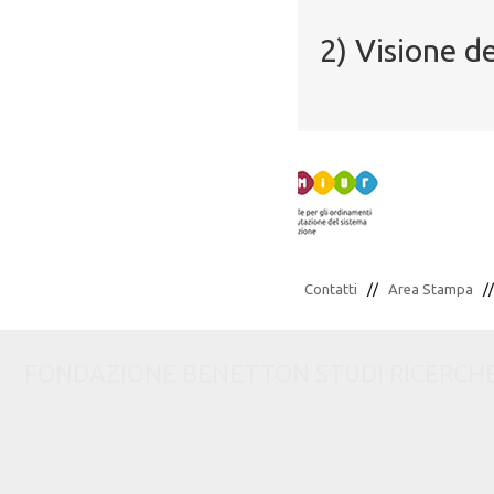
2) Visione d
Contatti
//
Area Stampa
/
FONDAZIONE BENETTON STUDI RICERCHE via C