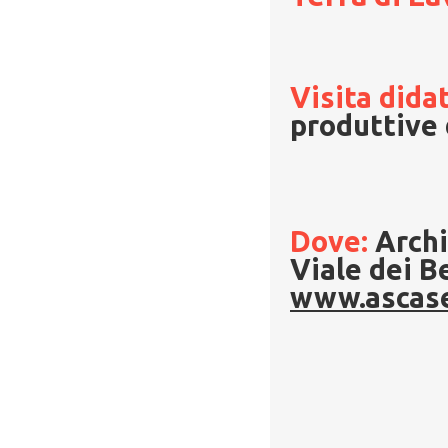
Visita dida
produttive d
Dove:
Archi
Viale dei B
www.ascaser