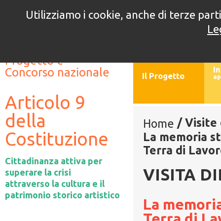
Utilizziamo i cookie, anche di terze parti
5° edizione
4° e
Le
//
//
Progetto e
In
Concorso nazionale
Il Progetto
ap
Articolo 9
della
/
Visite
Home
Costituzione
La memoria sto
Terra di Lavor
Cittadinanza attiva per
VISITA D
superare la crisi
attraverso la cultura e il
patrimonio storico artistico
La memoria 
Terra di La