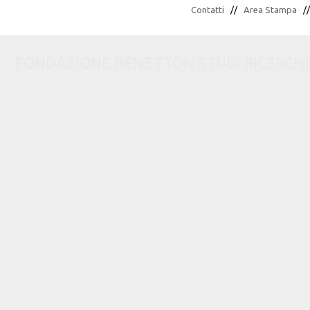
Contatti
//
Area Stampa
/
FONDAZIONE BENETTON STUDI RICERCHE via C