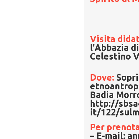
Visita dida
l'Abbazia di
Celestino 
Dove:
Sopri
etnoantropo
Badia Morr
http://sbsa
it/122/sul
Per prenota
– E-mail: an