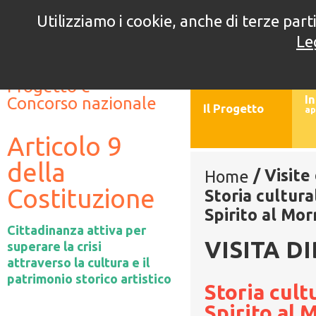
Utilizziamo i cookie, anche di terze parti
5° edizione
4° e
Le
//
//
Progetto e
In
Concorso nazionale
Il Progetto
ap
Articolo 9
della
/
Visite
Home
Costituzione
Storia cultura
Spirito al Mor
Cittadinanza attiva per
VISITA D
superare la crisi
attraverso la cultura e il
patrimonio storico artistico
Storia cult
Spirito al 