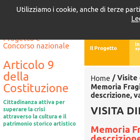
Utilizziamo i cookie, anche di terze parti
5° edizione
4° e
Le
//
//
Progetto e
In
Concorso nazionale
Il Progetto
ap
Articolo 9
della
/
Visite
Home
Costituzione
Memoria Fragi
descrizione, v
Cittadinanza attiva per
VISITA D
superare la crisi
attraverso la cultura e il
patrimonio storico artistico
Memoria Fra
descrizione