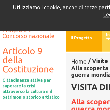
Utilizziamo i cookie, anche di terze parti
5° edizione
4° e
Le
//
//
Progetto e
In
Concorso nazionale
Il Progetto
ap
Articolo 9
della
/
Visite
Home
Costituzione
Alla scoperta
guerra mondia
Cittadinanza attiva per
VISITA D
superare la crisi
attraverso la cultura e il
patrimonio storico artistico
Alla scoper
guerra mon